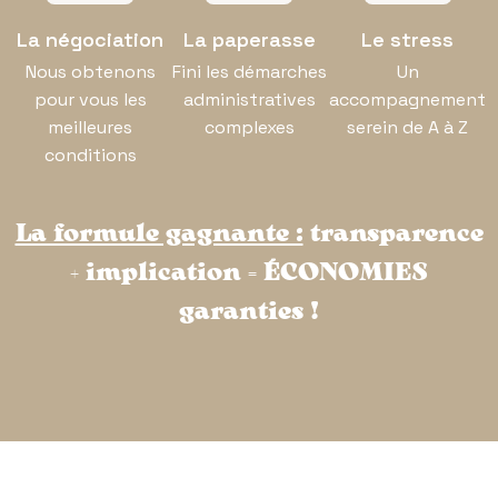
La négociation
La paperasse
Le stress
Nous obtenons
Fini les démarches
Un
pour vous les
administratives
accompagnement
meilleures
complexes
serein de A à Z
conditions
La formule gagnante :
transparence
+ implication = ÉCONOMIES
garanties !