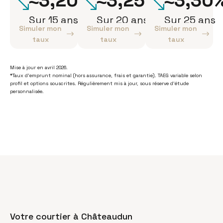
≈3,20%
≈3,25%
≈3,30
Sur 15 ans
Sur 20 ans
Sur 25 ans
Simuler mon
Simuler mon
Simuler mon
taux
taux
taux
Mise à jour en avril 2026.
*Taux d’emprunt nominal (hors assurance, frais et garantie). TAEG variable selon
profil et options souscrites. Régulièrement mis à jour, sous réserve d’étude
personnalisée.
Votre courtier à Châteaudun