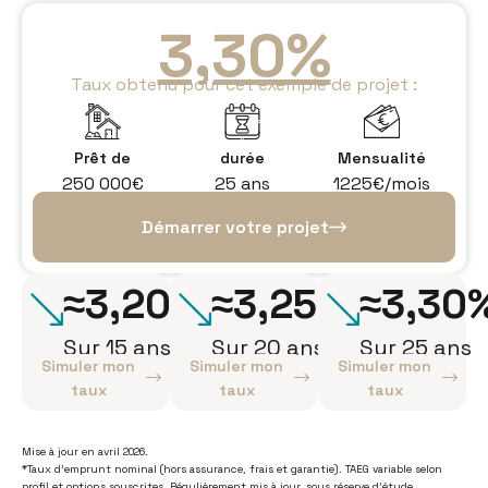
3,30%
Taux obtenu pour cet exemple de projet :
Prêt de
durée
Mensualité
250 000€
25 ans
1225€/mois
Démarrer votre projet
≈3,20%
≈3,25%
≈3,30
Sur 15 ans
Sur 20 ans
Sur 25 ans
Simuler mon
Simuler mon
Simuler mon
taux
taux
taux
Mise à jour en avril 2026.
*Taux d’emprunt nominal (hors assurance, frais et garantie). TAEG variable selon
profil et options souscrites. Régulièrement mis à jour, sous réserve d’étude