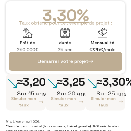
3,30%
Taux obtenu pour cet exemple de projet :
Prêt de
durée
Mensualité
250 000€
25 ans
1225€/mois
Démarrer votre projet
≈3,20%
≈3,25%
≈3,30
Sur 15 ans
Sur 20 ans
Sur 25 ans
Simuler mon
Simuler mon
Simuler mon
taux
taux
taux
Mise à jour en avril 2026.
*Taux d’emprunt nominal (hors assurance, frais et garantie). TAEG variable selon
profil et options souscrites. Régulièrement mis à jour, sous réserve d’étude