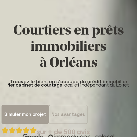
Courtiers en prêts
immobiliers
à Orléans
Trouvez le bien, on s'occupe du crédit immobilier
1er cabinet de courtage
local et indépendant du Loiret
Simuler mon projet
Nos avantages





sur + de 500 avis