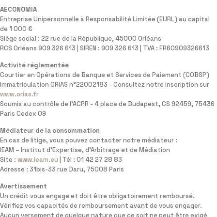
AECONOMIA
Entreprise Unipersonnelle à Responsabilité Limitée (EURL) au capital
de 1 000 €
Siège social : 22 rue de la République, 45000 Orléans
RCS Orléans 909 326 613 | SIREN : 909 326 613 | TVA : FR60909326613
Activité réglementée
Courtier en Opérations de Banque et Services de Paiement (COBSP)
Immatriculation ORIAS n°22002183 - Consultez notre inscription sur
www.orias.fr
Soumis au contrôle de l'ACPR - 4 place de Budapest, CS 92459, 75436
Paris Cedex 09
Médiateur de la consommation
En cas de litige, vous pouvez contacter notre médiateur :
IEAM – Institut d'Expertise, d'Arbitrage et de Médiation
Site :
www.ieam.eu
| Tél : 01 42 27 28 83
Adresse : 31bis-33 rue Daru, 75008 Paris
Avertissement
Un crédit vous engage et doit être obligatoirement remboursé.
Vérifiez vos capacités de remboursement avant de vous engager.
Aucun versement de quelque nature que ce soit ne peut être exigé