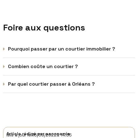
Foire aux questions
Pourquoi passer par un courtier immobilier ?
Combien coûte un courtier ?
Par quel courtier passer à Orléans ?
Article rédigé par
aeconomia
Mis à jour le
16/09/2022
à
14:35