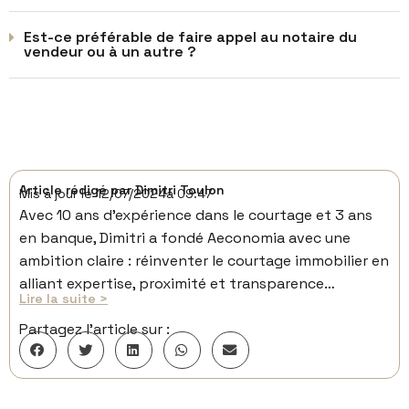
Est-ce préférable de faire appel au notaire du
vendeur ou à un autre ?
Article rédigé par
Dimitri Toulon
Mis à jour le
12/07/2024
à
09:47
Avec 10 ans d’expérience dans le courtage et 3 ans
en banque, Dimitri a fondé Aeconomia avec une
ambition claire : réinventer le courtage immobilier en
alliant expertise, proximité et transparence…
Lire la suite >
Partagez l’article sur :