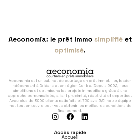
Aeconomia: le prêt immo
simplifié
et
optimisé
.
Aeconomia est un cabinet de courtage en prêt immobilier, leader
indépendant à Orléans et en région Centre. Depuis 2022, nous
simplifions et optimisons les projets immobiliers grâce à une
approche personnalisée, alliant proximité, réactivité et expertise.
Avec plus de 3000 clients satisfaits et 750 avis 5/5, notre équipe
met tout en œuvre pour vous obtenir les meilleures conditions de
financement.
Accès rapide
Accueil