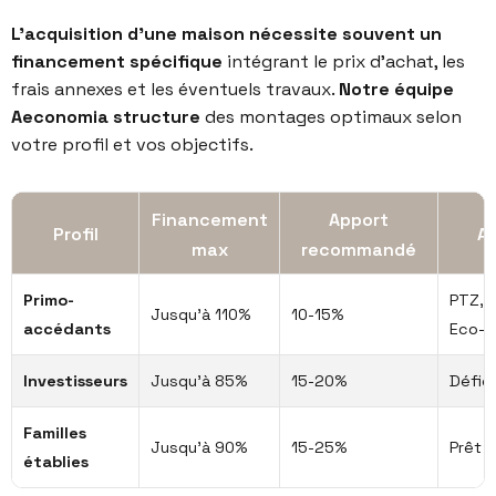
L’acquisition d’une maison nécessite souvent un
financement spécifique
intégrant le prix d’achat, les
frais annexes et les éventuels travaux.
Notre équipe
Aeconomia structure
des montages optimaux selon
votre profil et vos objectifs.
Financement
Apport
Profil
Ai
max
recommandé
Primo-
PTZ, 
Jusqu'à 110%
10-15%
accédants
Eco-
Investisseurs
Jusqu'à 85%
15-20%
Défici
Familles
Jusqu'à 90%
15-25%
Prêt r
établies