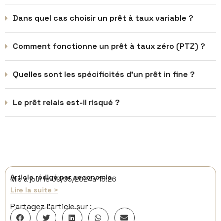
Dans quel cas choisir un prêt à taux variable ?
Comment fonctionne un prêt à taux zéro (PTZ) ?
Quelles sont les spécificités d'un prêt in fine ?
Le prêt relais est-il risqué ?
Article rédigé par
aeconomia
Mis à jour le
09/05/2024
à
15:26
Lire la suite >
Partagez l’article sur :